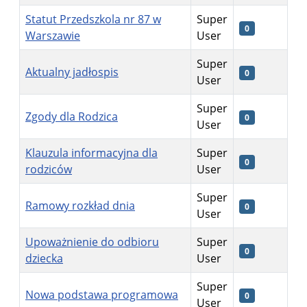
Statut Przedszkola nr 87 w
Super
0
Warszawie
User
Super
Aktualny jadłospis
0
User
Super
Zgody dla Rodzica
0
User
Klauzula informacyjna dla
Super
0
rodziców
User
Super
Ramowy rozkład dnia
0
User
Upoważnienie do odbioru
Super
0
dziecka
User
Super
Nowa podstawa programowa
0
User