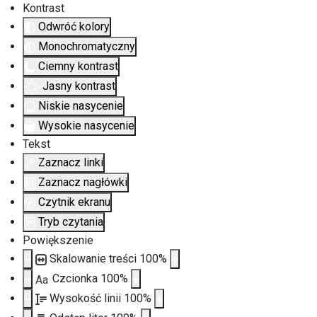
Kontrast
Odwróć kolory
Monochromatyczny
Ciemny kontrast
Jasny kontrast
Niskie nasycenie
Wysokie nasycenie
Tekst
Zaznacz linki
Zaznacz nagłówki
Czytnik ekranu
Tryb czytania
Powiększenie
Skalowanie treści
100
%
Czcionka
100
%
Aa
Wysokość linii
100
%