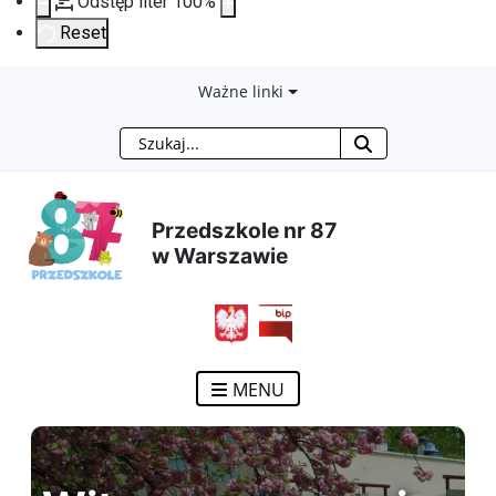
Odstęp liter
100
%
Reset
Przejdź
Przejdź
Przejdź
Przejdź
Ważne linki
Szukaj
do
do
do
do
treści
menu
wyszukiwarki
mapy
Przedszkole nr 87
głównej
nawigacyjnego
strony
w Warszawie
MENU