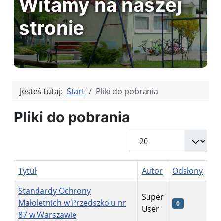
Witamy na naszej
stronie
Jesteś tutaj:
Start
Pliki do pobrania
Pliki do pobrania
Pokaż #
Tytuł
Autor
Odsłony
Standardy Ochrony
Super
Małoletnich w Przedszkolu nr
0
User
87 w Warszawie