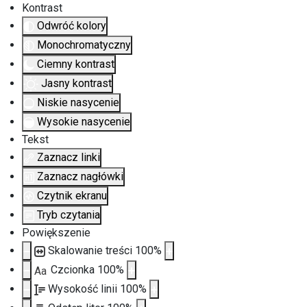
Kontrast
Odwróć kolory
Monochromatyczny
Ciemny kontrast
Jasny kontrast
Niskie nasycenie
Wysokie nasycenie
Tekst
Zaznacz linki
Zaznacz nagłówki
Czytnik ekranu
Tryb czytania
Powiększenie
Skalowanie treści
100
%
Czcionka
100
%
Aa
Wysokość linii
100
%