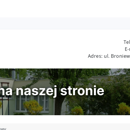
Te
E-
Adres: ul. Bronie
a naszej stronie
owy