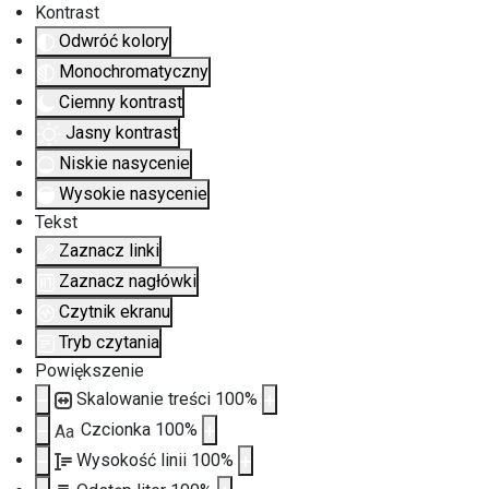
Kontrast
Odwróć kolory
Monochromatyczny
Ciemny kontrast
Jasny kontrast
Niskie nasycenie
Wysokie nasycenie
Tekst
Zaznacz linki
Zaznacz nagłówki
Czytnik ekranu
Tryb czytania
Powiększenie
Skalowanie treści
100
%
Czcionka
100
%
Aa
Wysokość linii
100
%