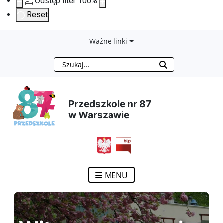
Odstęp liter
100
%
Reset
Przejdź
Przejdź
Przejdź
Przejdź
Ważne linki
Szukaj
do
do
do
do
treści
menu
wyszukiwarki
mapy
Przedszkole nr 87
głównej
nawigacyjnego
strony
w Warszawie
MENU