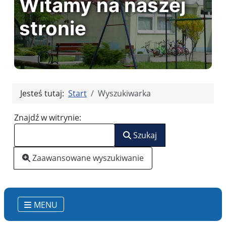
Witamy na naszej
stronie
Jesteś tutaj:
Start
Wyszukiwarka
Formularz wyszukiwania
Znajdź w witrynie:
Szukaj
Zaawansowane wyszukiwanie
MENU