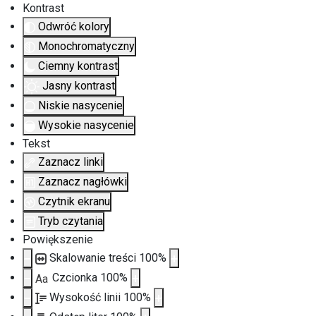
Kontrast
Odwróć kolory
Monochromatyczny
Ciemny kontrast
Jasny kontrast
Niskie nasycenie
Wysokie nasycenie
Tekst
Zaznacz linki
Zaznacz nagłówki
Czytnik ekranu
Tryb czytania
Powiększenie
Skalowanie treści
100
%
Czcionka
100
%
Aa
Wysokość linii
100
%