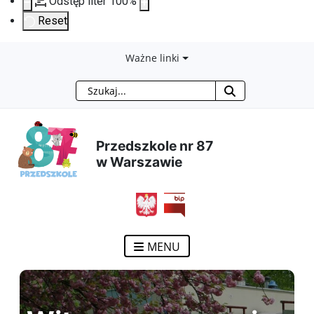
Odstęp liter
100
%
Reset
Przejdź
Przejdź
Przejdź
Przejdź
Ważne linki
Szukaj
do
do
do
do
treści
menu
wyszukiwarki
mapy
Przedszkole nr 87
głównej
nawigacyjnego
strony
w Warszawie
MENU