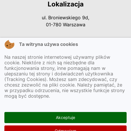
Lokalizacja
ul. Broniewskiego 9d,
01-780 Warszawa
Ta witryna używa cookies
Kontakt
Na naszej stronie internetowej używamy plików
Tel.: +48 22 2772234
cookie. Niektóre z nich są niezbędne dla
Tel.: +48 22 2772235
funkcjonowania strony, inne pomagają nam w
ulepszaniu tej strony i doświadczeń użytkownika
E-mail:
p87@eduwarszawa.pl
(Tracking Cookies). Możesz sam zdecydować, czy
chcesz zezwolić na pliki cookie. Należy pamiętać, że
w przypadku odrzucenia, nie wszystkie funkcje strony
mogą być dostępne.
Informacje
Deklaracja dostepności
Akceptuje
Dokumenty dostępności
(ETR - Easy to read, Tekst odczytywany maszynowo,
Odmawiam