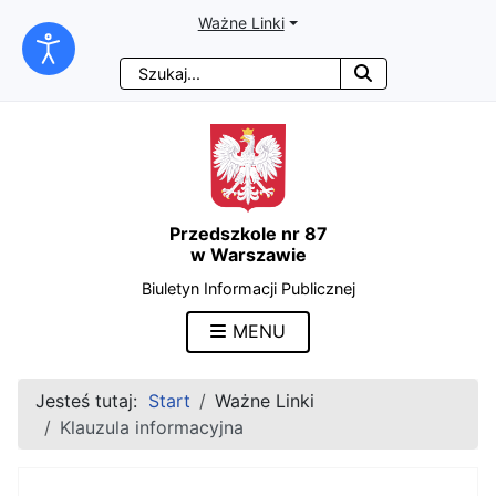
Ważne Linki
Przejdź
Przejdź
Przejdź
Przejdź
Szukaj
do
do
do
do
treści
menu
wyszukiwarki
mapy
głównej
nawigacyjnego
strony
Przedszkole nr 87
w Warszawie
Biuletyn Informacji Publicznej
MENU
Jesteś tutaj:
Start
Ważne Linki
Klauzula informacyjna