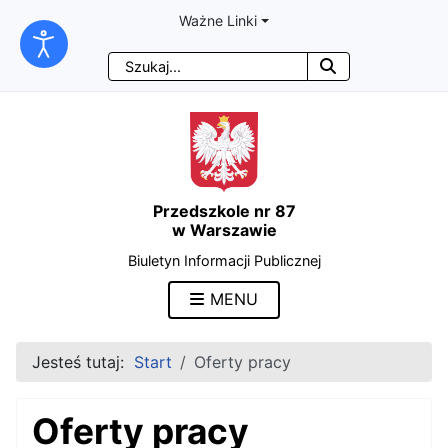
Ważne Linki
Przejdź
Przejdź
Przejdź
Przejdź
Szukaj
do
do
do
do
treści
menu
wyszukiwarki
mapy
głównej
nawigacyjnego
strony
Przedszkole nr 87
w Warszawie
Biuletyn Informacji Publicznej
MENU
Jesteś tutaj:
Start
Oferty pracy
Oferty pracy