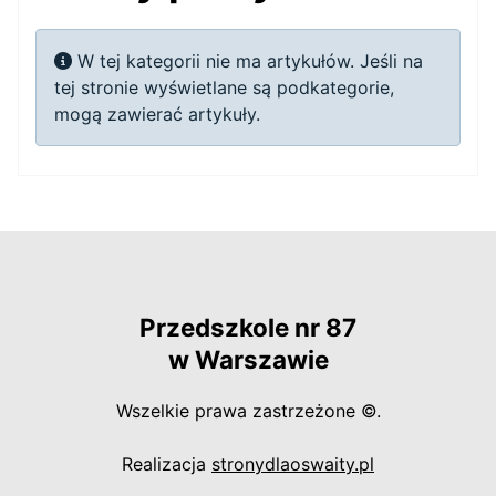
Informacja
W tej kategorii nie ma artykułów. Jeśli na
tej stronie wyświetlane są podkategorie,
mogą zawierać artykuły.
Przedszkole nr 87
w Warszawie
Wszelkie prawa zastrzeżone ©.
otwiera się w
Realizacja
stronydlaoswaity.pl