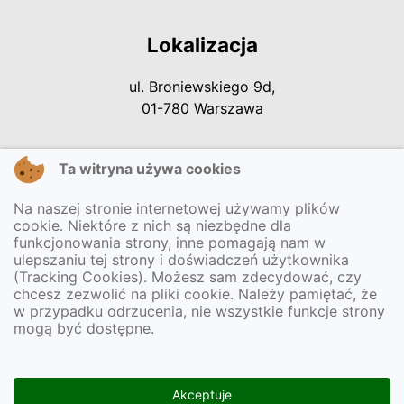
Lokalizacja
ul. Broniewskiego 9d,
01-780 Warszawa
Ta witryna używa cookies
Kontakt
Na naszej stronie internetowej używamy plików
Tel.: +48 22 2772234
cookie. Niektóre z nich są niezbędne dla
Tel.: +48 22 2772235
funkcjonowania strony, inne pomagają nam w
ulepszaniu tej strony i doświadczeń użytkownika
E-mail:
p87@eduwarszawa.pl
(Tracking Cookies). Możesz sam zdecydować, czy
chcesz zezwolić na pliki cookie. Należy pamiętać, że
w przypadku odrzucenia, nie wszystkie funkcje strony
mogą być dostępne.
Informacje
Deklaracja dostepności
Akceptuje
Dokumenty dostępności