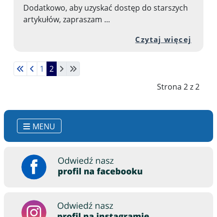
Dodatkowo, aby uzyskać dostęp do starszych
artykułów, zapraszam ...
Przej
Czytaj więcej
1
2
Strona 2 z 2
MENU