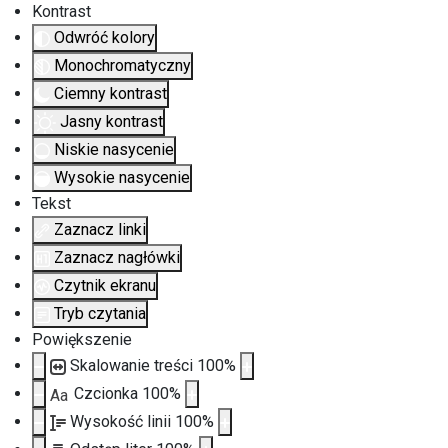
Kontrast
Odwróć kolory
Monochromatyczny
Ciemny kontrast
Jasny kontrast
Niskie nasycenie
Wysokie nasycenie
Tekst
Zaznacz linki
Zaznacz nagłówki
Czytnik ekranu
Tryb czytania
Powiększenie
Skalowanie treści
100
%
Czcionka
100
%
Aa
Wysokość linii
100
%