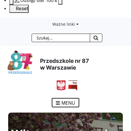
Odstęp liter
100
%
Reset
Przejdź
Przejdź
Przejdź
Przejdź
Ważne linki
Szukaj
do
do
do
do
treści
menu
wyszukiwarki
mapy
Przedszkole nr 87
głównej
nawigacyjnego
strony
w Warszawie
MENU