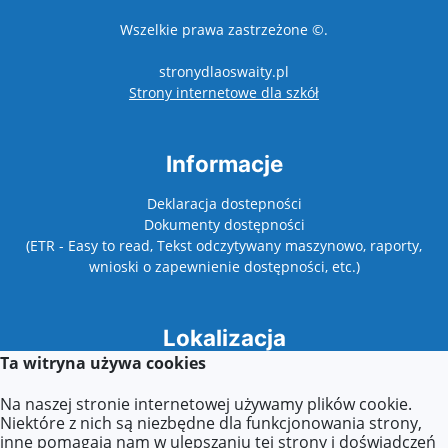
Wszelkie prawa zastrzeżone ©.
stronydlaoswaity.pl
otwiera się w nowy
Strony internetowe dla szkół
Informacje
Deklaracja dostepności
Dokumenty dostępności
(ETR - Easy to read, Tekst odczytywany maszynowo, raporty,
wnioski o zapewnienie dostępności, etc.)
Lokalizacja
Ta witryna używa cookies
ul. Broniewskiego 9d,
01-780 Warszawa
Na naszej stronie internetowej używamy plików cookie.
Niektóre z nich są niezbędne dla funkcjonowania strony,
inne pomagają nam w ulepszaniu tej strony i doświadczeń