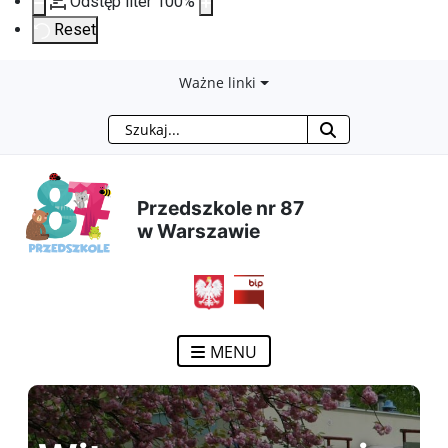
Odstęp liter
100
%
Reset
Przejdź
Przejdź
Przejdź
Przejdź
Ważne linki
Szukaj
do
do
do
do
treści
menu
wyszukiwarki
mapy
Przedszkole nr 87
głównej
nawigacyjnego
strony
w Warszawie
MENU