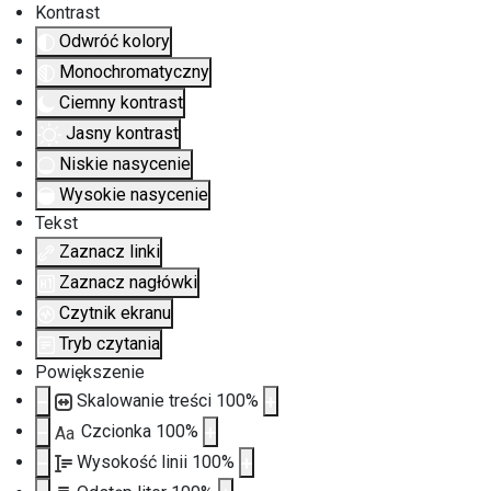
Kontrast
Odwróć kolory
Monochromatyczny
Ciemny kontrast
Jasny kontrast
Niskie nasycenie
Wysokie nasycenie
Tekst
Zaznacz linki
Zaznacz nagłówki
Czytnik ekranu
Tryb czytania
Powiększenie
Skalowanie treści
100
%
Czcionka
100
%
Aa
Wysokość linii
100
%