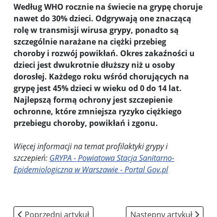
Według WHO rocznie na świecie na grypę choruje
nawet do 30% dzieci. Odgrywają one znaczącą
rolę w transmisji wirusa grypy, ponadto są
szczególnie narażane na ciężki przebieg
choroby i rozwój powikłań. Okres zakaźności u
dzieci jest dwukrotnie dłuższy niż u osoby
dorosłej. Każdego roku wśród chorujących na
grypę jest 45% dzieci w wieku od 0 do 14 lat.
Najlepszą formą ochrony jest szczepienie
ochronne, które zmniejsza ryzyko ciężkiego
przebiegu choroby, powikłań i zgonu.
Więcej informacji na temat profilaktyki grypy i
szczepień:
GRYPA - Powiatowa Stacja Sanitarno-
Epidemiologiczna w Warszawie - Portal Gov.pl
Poprzedni artykuł: Kampania Dzieciństwo bez przemoc
Następny artykuł: Stan
Poprzedni artykuł
Następny artykuł