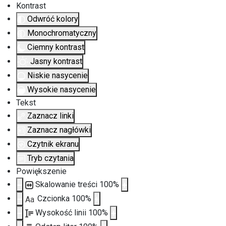
Kontrast
Odwróć kolory
Monochromatyczny
Ciemny kontrast
Jasny kontrast
Niskie nasycenie
Wysokie nasycenie
Tekst
Zaznacz linki
Zaznacz nagłówki
Czytnik ekranu
Tryb czytania
Powiększenie
Skalowanie treści
100
%
Czcionka
100
%
Aa
Wysokość linii
100
%