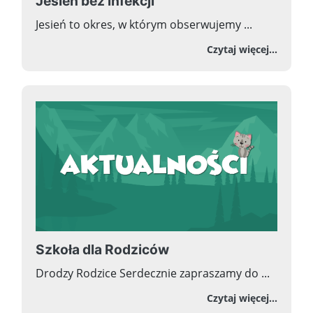
Jesień bez infekcji
Jesień to okres, w którym obserwujemy ...
o Jesie
Czytaj więcej...
Szkoła dla Rodziców
Drodzy Rodzice Serdecznie zapraszamy do ...
o Szko
Czytaj więcej...